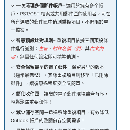
✓
一次清理多個郵件帳戶
– 適用於擁有多个帳
戶、PST/OST 檔案或共用郵件匣的使用者，可在
所有選取的郵件匣中偵測重複項目，不侷限於單
一檔案。
✓
智慧預設比對規則
– 重複項目依據三個預設條
件進行識別：
主旨
、
附件名稱（們）
與
內文內
容
，無需任何設定即可精準偵測。
✓
安全保留最早的電子郵件
－保留最早的版本
（通常最完整），其餘重複項目則移至「已刪除
郵件」，讓復原過程既安全又簡單。
✓
簡化收件匣
－讓您的電子郵件環境整齊有序，
輕鬆聚焦重要郵件！
✓
減少儲存空間
－透過移除重複項目，有效降低
Outlook 帳戶的整體儲存空間需求！