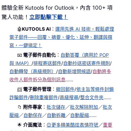
體驗全新 Kutools for Outlook，內含 100+ 項
驚人功能！
立即點擊下載！
🤖
KUTOOLS AI
：
運用先進 AI 技術，輕鬆處理
電子郵件——回覆、摘要、優化、延伸、翻譯與撰
寫，一鍵搞定！
📧
電子郵件自動化
：
自動答覆（適用於 POP
與 IMAP）
/
排程寄送郵件
/
自動抄送密送寄件規則
/
自動轉發（高級規則）
/
自動新增問候語
/
自動將多
收件人郵件拆分為個別訊息
……
📨
電子郵件管理
：
撤回郵件
/
依主旨等條件封鎖
詐騙郵件
/
刪除重複郵件
/
高級搜尋
/
整合文件夾
……
📁
附件專家
：
批次儲存
／
批次解除附加
／
批次
壓縮
／
自動保存
／
自動拆離
／
自動壓縮
……
🌟
介面魔法
：
😊更多精美酷炫表情符號
／
重要