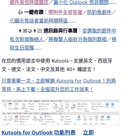
郵件來信時提醒您
／
最小化 Outlook 而非關閉
……
👍
一鍵奇蹟
：
帶附件全部答復
／
防釣魚郵件
／
🕘顯示發送者當前時間時區
……
👩🏼‍🤝‍👩🏻
通訊錄與行事曆
：
從選取的郵件中
批次新增聯絡人
／
將聯繫人組拆分為個別群組
／
移
除生日提醒
……
在您的慣用語言中使用 Kutools－支援英文、西班牙
文、德文、法文、中文及其他 40+ 種語言！
只需單擊一次，立即解鎖 Kutools for Outlook！別再
等待，馬上下載，全面提升您的工作效率！
Kutools for Outlook 功能列表
立即