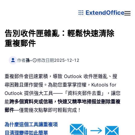
ExtendOffice
告別收件匣雜亂：輕鬆快速清除
重複郵件
作者
孫
•
修改日期
2025-12-12
重複郵件會迅速累積，導致 Outlook 收件匣雜亂、搜
尋困難且運作變慢。為助您重掌掌控權，Kutools for
Outlook 提供強大工具——「資料夾郵件去重」，讓您
能
跨多個資料夾或信箱，快速又精準地掃描並刪除重複
郵件
—僅需幾次點擊即可輕鬆完成！
為什麼這個工具讓重複項
目清理變得如此簡單