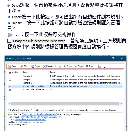
選取一個自動密件抄送規則，然後點擊此按鈕將其
下移。
按一下此按鈕，即可匯出所有自動密件副本規則。
：按一下此按鈕可將自動抄送密送規則匯入管理
員。
：按一下此按鈕可檢視操作
：若勾選此選項，上方
規則內
容
方塊中的規則將根據管理員視窗寬度自動換行。