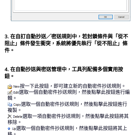
3. 在自訂自動抄送／密送規則中，若封鎖條件與「從不
阻止」條件發生衝突，系統將優先執行「從不阻止」條
件。
4. 在自動抄送與密送管理中，工具列配備多個實用按
鈕。
按一下此按鈕，即可建立新的自動密件抄送規則。
選取一個自動密件抄送規則，然後點擊此按鈕進行編
輯。
選取一個自動密件抄送規則，然後點擊此按鈕進行
複製。
選取一項自動密件抄送規則，然後點擊此按鈕將其
移除。
選取一個自動密件抄送規則，然後點擊此按鈕將其上
移。