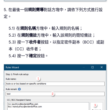
5. 在最後一個
規則嚮導
對話方塊中，請依下列方式進行設
定。
5.1) 在
規則名稱
方塊中，輸入規則的名稱；
5.2) 在
規則備註
方塊中，輸入該規則的簡短備註；
5.3) 按一下
收件者
按鈕，以指定密件副本（BCC）或副
本（CC）收件者；
5.4) 按一下
確定
按鈕。