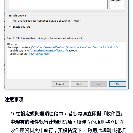
注意事項：
1) 在
設定規則
選項
區段中，若您勾選
立即對「收件匣」
中現有的郵件執行此規則
選項，所建立的規則將立即在
收件匣資料夾中執行；預設情況下，
啟用此規則
此選項