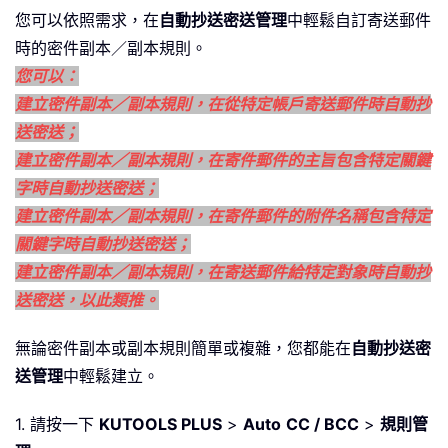
您可以依照需求，在
自動抄送密送管理
中輕鬆自訂寄送郵件
時的密件副本／副本規則。
您可以：
建立密件副本／副本規則，在從特定帳戶寄送郵件時自動抄
送密送；
建立密件副本／副本規則，在寄件郵件的主旨包含特定關鍵
字時自動抄送密送；
建立密件副本／副本規則，在寄件郵件的附件名稱包含特定
關鍵字時自動抄送密送；
建立密件副本／副本規則，在寄送郵件給特定對象時自動抄
送密送，以此類推。
無論密件副本或副本規則簡單或複雜，您都能在
自動抄送密
送管理
中輕鬆建立。
1. 請按一下
KUTOOLS PLUS
>
Auto
CC / BCC
>
規則管