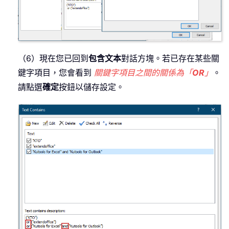
（6）現在您已回到
包含文本
對話方塊。若已存在某些關
鍵字項目，您會看到
關鍵字項目之間的關係為「
OR
」
。
請點選
確定
按鈕以儲存設定。