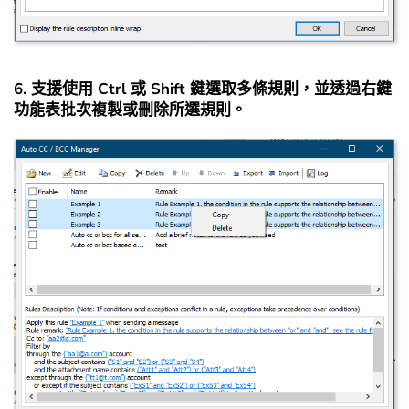
6. 支援使用 Ctrl 或 Shift 鍵選取多條規則，並透過右鍵
功能表批次複製或刪除所選規則。