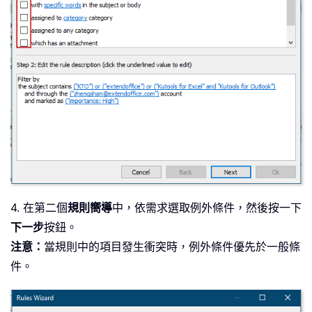
4. 在第二個
規則嚮導
中，依需求選取例外條件，然後按一下
下一步
按鈕。
注意：
當規則中的項目發生衝突時，例外條件優先於一般條
件。