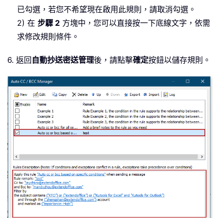
已勾選，若您不希望現在啟用此規則，請取消勾選。
2) 在
步驟 2
方塊中，您可以直接按一下底線文字，依需
求修改規則條件。
6. 返回
自動抄送密送管理
後，請點擊
確定
按鈕以儲存規則。