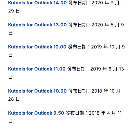
Kutools for Outlook 14.00
發布日期：2020 年 9 月
29 日
Kutools for Outlook 13.00
發布日期：2020 年 5 月 9
日
Kutools for Outlook 12.00
發布日期：2019 年 10 月 9
日
Kutools for Outlook 11.00
發布日期：2019 年 6 月 13
日
Kutools for Outlook 10.00
發布日期：2018 年 10 月
28 日
Kutools for Outlook 9.50
發布日期：2018 年 4 月 11
日