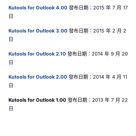
Kutools for Outlook 4.00
發布日期：2015 年 7 月 17
日
Kutools for Outlook 3.00
發布日期：2015 年 2 月 2
日
Kutools for Outlook 2.10
發布日期：2014 年 9 月 20
日
Kutools for Outlook 2.00
發布日期：2014 年 4 月 11
日
Kutools for Outlook 1.00
發布日期：2013 年 7 月 22
日