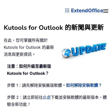
ExtendOffice
Kutools for Outlook 的新聞與更新
在此，您可掌握所有關於
Kutools for Outlook 的最新
消息與更新資訊。
注意：如何升級至最新版
Kutools for Outlook？
步驟 1：請先解除安裝舊版軟體。
如何解除安裝軟體？
步驟 2：請立即前往
此處
下載並安裝軟體的最新版本，體
驗全新功能！