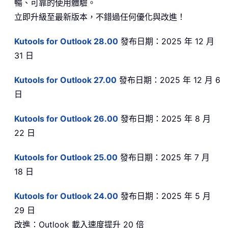
暢、可靠的使用體驗。
立即升級至最新版本，不錯過任何優化與改進！
Kutools for Outlook 28.00
發布日期：2025 年 12 月
31 日
Kutools for Outlook 27.00
發布日期：2025 年 12 月 6
日
Kutools for Outlook 26.00
發布日期：2025 年 8 月
22 日
Kutools for Outlook 25.00
發布日期：2025 年 7 月
18 日
Kutools for Outlook 24.00
發布日期：2025 年 5 月
29 日
改進：Outlook 載入速度提升 20 倍