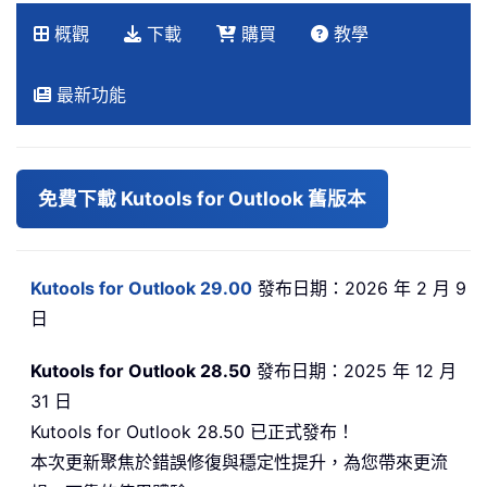
概觀
下載
購買
教學
最新功能
免費下載 Kutools for Outlook 舊版本
Kutools for Outlook 29.00
發布日期：2026 年 2 月 9
日
Kutools for Outlook 28.50
發布日期：2025 年 12 月
31 日
Kutools for Outlook 28.50 已正式發布！
本次更新聚焦於錯誤修復與穩定性提升，為您帶來更流