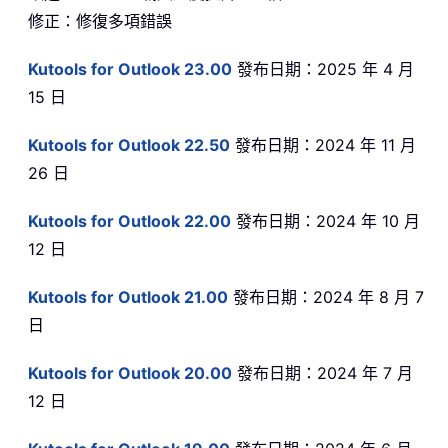
修正：修復多項錯誤
Kutools for Outlook 23.00
發布日期：2025 年 4 月
15 日
Kutools for Outlook 22.50
發布日期：2024 年 11 月
26 日
Kutools for Outlook 22.00
發布日期：2024 年 10 月
12 日
Kutools for Outlook 21.00
發布日期：2024 年 8 月 7
日
Kutools for Outlook 20.00
發布日期：2024 年 7 月
12 日