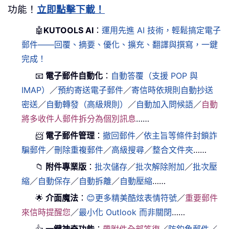
功能！
立即點擊下載！
🤖
KUTOOLS AI
：
運用先進 AI 技術，輕鬆搞定電子
郵件——回覆、摘要、優化、擴充、翻譯與撰寫，一鍵
完成！
📧
電子郵件自動化
：
自動答覆（支援 POP 與
IMAP）
／
預約寄送電子郵件
／
寄信時依規則自動抄送
密送
／
自動轉發（高級規則）
／
自動加入問候語
／
自動
將多收件人郵件拆分為個別訊息
……
📨
電子郵件管理
：
撤回郵件
／
依主旨等條件封鎖詐
騙郵件
／
刪除重複郵件
／
高級搜尋
／
整合文件夾
……
📁
附件專業版
：
批次儲存
／
批次解除附加
／
批次壓
縮
／
自動保存
／
自動拆離
／
自動壓縮
……
🌟
介面魔法
：
😊更多精美酷炫表情符號
／
重要郵件
來信時提醒您
／
最小化 Outlook 而非關閉
……
👍
一鍵神奇功能
：
帶附件全部答復
／
防釣魚郵件
／