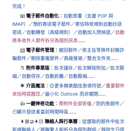
完成！
📧
電子郵件自動化
：
自動答覆（支援 POP 與
IMAP）
／
預約寄送電子郵件
／
寄信時依規則自動抄送
密送
／
自動轉發（高級規則）
／
自動加入問候語
／
自動
將多收件人郵件拆分為個別訊息
……
📨
電子郵件管理
：
撤回郵件
／
依主旨等條件封鎖詐
騙郵件
／
刪除重複郵件
／
高級搜尋
／
整合文件夾
……
📁
附件專業版
：
批次儲存
／
批次解除附加
／
批次壓
縮
／
自動保存
／
自動拆離
／
自動壓縮
……
🌟
介面魔法
：
😊更多精美酷炫表情符號
／
重要郵件
來信時提醒您
／
最小化 Outlook 而非關閉
……
👍
一鍵神奇功能
：
帶附件全部答復
／
防釣魚郵件
／
🕘顯示發送者當前時間時區
……
👩🏼‍🤝‍👩🏻
聯絡人與行事曆
：
從選取的郵件中批次
新增聯絡人
／
將聯繫人組拆分為個別群組
／
移除生日提