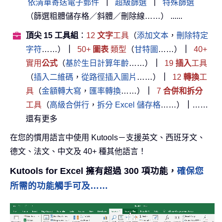
依清單寄送電子郵件
｜
超級篩選
｜
特殊篩選
（篩選粗體儲存格／斜體／刪除線……） ......
頂尖 15 工具組
：
12
文字
工具
（
添加文本
，
刪除特定
字符
……）
｜
50+
圖表
類型
（
甘特圖
……）
｜
40+
實用
公式
（
基於生日計算年齡
……）
｜
19
插入
工具
（
插入二維碼
，
從路徑插入圖片
……）
｜
12
轉換
工
具
（
金額轉大寫
，
匯率轉換
……）
｜
7
合併和拆分
工具
（
高級合併行
，
拆分 Excel 儲存格
……）
｜
……
還有更多
在您的慣用語言中使用 Kutools－支援英文、西班牙文、
德文、法文、中文及 40+ 種其他語言！
Kutools for Excel 擁有超過 300 項功能，
確保您
所需的功能觸手可及……