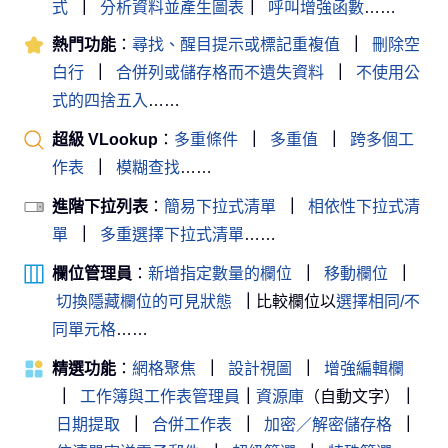
式
｜
分析資料並產生圖表
｜
呼叫增強函數
……
熱門功能
：
尋找、醒目提示或標記重複值
｜
刪除空
白行
｜
合併列或儲存格而不遺失資料
｜
不使用公
式的四捨五入
……
超級 VLookup
：
多重條件
｜
多重值
｜
跨多個工
作表
｜
模糊查找
……
進階下拉列表
：
簡易下拉式清單
｜
相依性下拉式清
單
｜
多重選擇下拉式清單
……
欄位管理員
：
新增指定數量的欄位
｜
移動欄位
｜
切換隱藏欄位的可見狀態
｜
比較欄位以
選擇相同/不
同單元格
……
精選功能
：
網格聚焦
｜
設計視圖
｜
增強編輯欄
｜
工作簿與工作表管理員
｜
資源庫
（自動文字）
｜
日期提取
｜
合併工作表
｜
加密／解密儲存格
｜