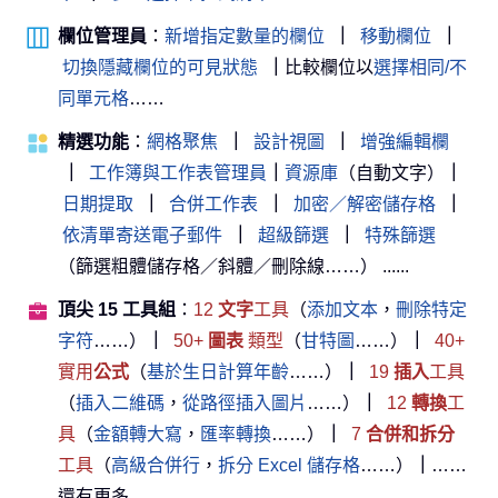
欄位管理員
：
新增指定數量的欄位
｜
移動欄位
｜
切換隱藏欄位的可見狀態
｜
比較欄位以
選擇相同/不
同單元格
……
精選功能
：
網格聚焦
｜
設計視圖
｜
增強編輯欄
｜
工作簿與工作表管理員
｜
資源庫
（自動文字）
｜
日期提取
｜
合併工作表
｜
加密／解密儲存格
｜
依清單寄送電子郵件
｜
超級篩選
｜
特殊篩選
（篩選粗體儲存格／斜體／刪除線……） ......
頂尖 15 工具組
：
12
文字
工具
（
添加文本
，
刪除特定
字符
……）
｜
50+
圖表
類型
（
甘特圖
……）
｜
40+
實用
公式
（
基於生日計算年齡
……）
｜
19
插入
工具
（
插入二維碼
，
從路徑插入圖片
……）
｜
12
轉換
工
具
（
金額轉大寫
，
匯率轉換
……）
｜
7
合併和拆分
工具
（
高級合併行
，
拆分 Excel 儲存格
……）
｜
……
還有更多