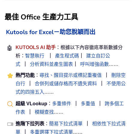
最佳 Office 生產力工具
Kutools for Excel－助您脫穎而出
🤖
KUTOOLS AI 助手
：根據以下內容徹底革新數據分
析：
智慧執行
｜
產生程式碼
｜
建立自訂公
式
｜
分析資料並產生圖表
｜
呼叫增強函數
……
熱門功能
：
尋找、醒目提示或標記重複值
｜
刪除空
白行
｜
合併列或儲存格而不遺失資料
｜
不使用公
式的四捨五入
……
超級 VLookup
：
多重條件
｜
多重值
｜
跨多個工
作表
｜
模糊查找
……
進階下拉列表
：
簡易下拉式清單
｜
相依性下拉式清
單
｜
多重選擇下拉式清單
……