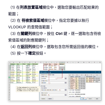
（1) 在
列表放置區域
欄位中，選取您要輸出匹配結果的
範圍；
（2) 在
待檢索值區域
欄位中，指定您要據以執行
VLOOKUP 的查閱值範圍；
（3) 在
關鍵列
欄位中，按住
Ctrl
鍵，逐一選取包含待檢
索值區域的對應關鍵列；
（4) 在
返回列
欄位中，選取包含您所需返回值的欄位。
（5) 按一下
確定
按鈕。