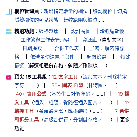
欄位管理員
：
新增指定數量的欄位
｜
移動欄位
｜
切換
隱藏欄位的可見狀態
｜
比較範圍與欄位
……
精選功能
：
網格聚焦
｜
設計視圖
｜
增強編輯欄
｜
工作簿與工作表管理員
｜
資源庫
（自動文字）
｜
日期提取
｜
合併工作表
｜
加密／解密儲存
格
｜
依清單傳送電子郵件
｜
超級篩選
｜
特殊
篩選
（篩選粗體儲存格／斜體／刪除線……） ......
頂尖 15 工具組
：
12
文字
工具
（
添加文本
，
刪除特定
字符
，……）
｜
50+
圖表
類型
（
甘特圖
，……）
｜
40+ 實用
公式
（
基於生日計算年齡
，……）
｜
19
插
入
工具
（
插入二維碼
，
從路徑插入圖片
，……）
｜
12
轉換
工具
（
金額轉大寫
，
匯率轉換
，……）
｜
7
合併
和拆分
工具
（
高級合併行
，
分割儲存格
，……）
｜
更多
功能