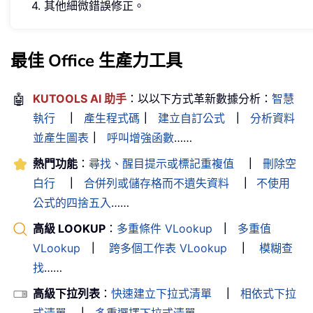
4. 其他細微錯誤修正。
最佳 Office 生產力工具
🤖
KUTOOLS AI 助手
：以以下方式革新數據分析：
智慧
執行
｜
產生程式碼
｜
建立自訂公式
｜
分析資料
並產生圖表
｜
呼叫增強函數
……
熱門功能
：
尋找、醒目提示或標記重複值
｜
刪除空
白行
｜
合併列或儲存格而不遺失資料
｜
不使用
公式的四捨五入
……
高級 LOOKUP
：
多重條件 VLookup
｜
多重值
VLookup
｜
跨多個工作表 VLookup
｜
模糊查
找
……
高級下拉列表
：
快速建立下拉式清單
｜
相依式下拉
式清單
｜
多重選擇下拉式清單
……