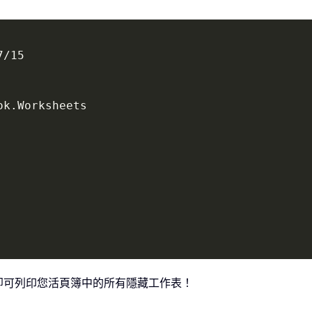
/15

k.Worksheets

，即可列印您活頁簿中的所有隱藏工作表！