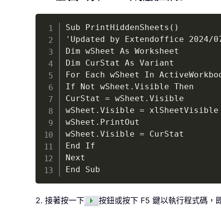
Sub PrintHiddenSheets()

'Updated by Extendoffice 2024/07
Dim wSheet As Worksheet

Dim CurStat As Variant

For Each wSheet In ActiveWorkboo
If Not wSheet.Visible Then

CurStat = wSheet.Visible

wSheet.Visible = xlSheetVisible

wSheet.PrintOut

wSheet.Visible = CurStat

End If

Next

End Sub
2. 接著按一下
按鈕或按下 F5 鍵以執行程式碼