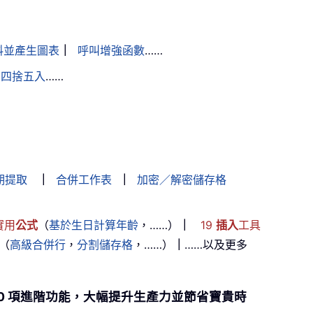
料並產生圖表
｜
呼叫增強函數
……
的四捨五入
……
期提取
｜
合併工作表
｜
加密／解密儲存格
實用
公式
（
基於生日計算年齡
，……）
｜
19
插入
工具
（
高級合併行
，
分割儲存格
，……）
｜
……以及更多
供超過 300 項進階功能，大幅提升生產力並節省寶貴時