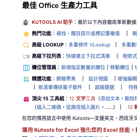
最佳 Office 生產力工具
🤖
KUTOOLS AI 助手
：基於以下內容徹底革新數據
熱門功能
：
尋找、醒目提示或標記重複值
｜
高級 LOOKUP
：
多重條件 VLookup
｜
多重數值
高級下拉列表
：
快速建立下拉式清單
｜
相依
欄位管理員
：
新增指定數量的欄位
｜
移動欄位
｜
精選功能
：
網格聚焦
｜
設計視圖
｜
增強編輯
｜
依清單傳送電子郵件
｜
超級篩選
｜
特
頂尖 15 工具組
：
12
文字
工具
（
添加文本
，
刪除
（
插入二維碼
，
從路徑插入圖片
，……）
｜
12
在您的慣用語言中使用 Kutools—支援英文、西班牙
運用 Kutools for Excel 強化您的 Exce