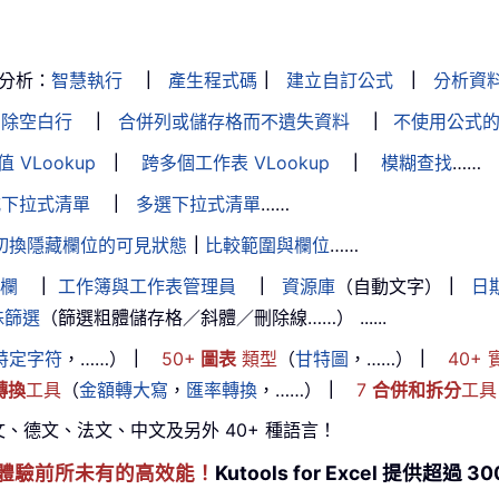
分析：
智慧執行
｜
產生程式碼
｜
建立自訂公式
｜
分析資
刪除空白行
｜
合併列或儲存格而不遺失資料
｜
不使用公式
 VLookup
｜
跨多個工作表 VLookup
｜
模糊查找
……
式下拉式清單
｜
多選下拉式清單
……
切換隱藏欄位的可見狀態
｜
比較範圍與欄位
……
欄
｜
工作簿與工作表管理員
｜
資源庫
（自動文字）
｜
日
殊篩選
（篩選粗體儲存格／斜體／刪除線……） ......
特定字符
，……）
｜
50+
圖表
類型
（
甘特圖
，……）
｜
40+ 
轉換
工具
（
金額轉大寫
，
匯率轉換
，……）
｜
7
合併和拆分
工具
文、德文、法文、中文及另外 40+ 種語言！
l 技能，體驗前所未有的高效能！
Kutools for Excel 提