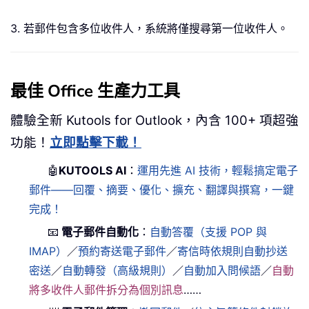
3. 若郵件包含多位收件人，系統將僅搜尋第一位收件人。
最佳 Office 生產力工具
體驗全新 Kutools for Outlook，內含 100+ 項超強
功能！
立即點擊下載！
🤖
KUTOOLS AI
：
運用先進 AI 技術，輕鬆搞定電子
郵件——回覆、摘要、優化、擴充、翻譯與撰寫，一鍵
完成！
📧
電子郵件自動化
：
自動答覆（支援 POP 與
IMAP）
／
預約寄送電子郵件
／
寄信時依規則自動抄送
密送
／
自動轉發（高級規則）
／
自動加入問候語
／
自動
將多收件人郵件拆分為個別訊息
……