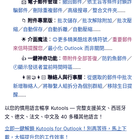
📨
電子郵件管理
：
撤回郵件
／
依主旨等條件封鎖詐
騙郵件
／
刪除重複郵件
／
高級搜尋
／
整合文件夾
……
📁
附件專業版
：
批次儲存
／
批次解除附加
／
批次壓
縮
／
自動保存
／
自動拆離
／
自動壓縮
……
🌟
介面魔法
：
😊更多精美酷炫表情符號
／
重要郵件
來信時提醒您
／
最小化 Outlook 而非關閉
……
👍
一鍵神奇功能
：
帶附件全部答復
／
防釣魚郵件
／
🕘顯示發送者當前時間時區
……
👩🏼‍🤝‍👩🏻
聯絡人與行事曆
：
從選取的郵件中批次
新增聯絡人
／
將聯繫人組拆分為個別群組
／
移除生日提
醒
……
以您的慣用語言暢享 Kutools — 完整支援英文、西班牙
文、德文、法文、中文及 40 多種其他語言！
立即一鍵解鎖 Kutools for Outlook！別再等待，馬上下
載，大幅提升您的工作效率！