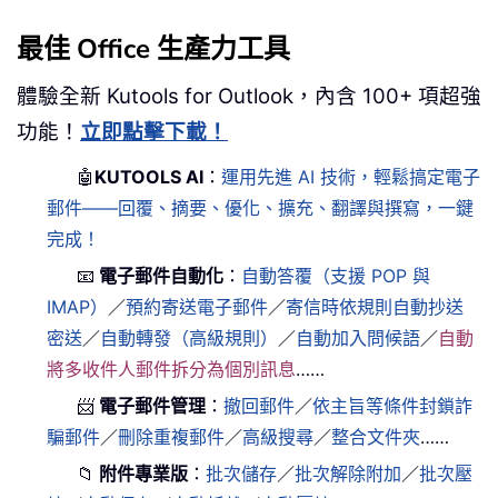
最佳 Office 生產力工具
體驗全新 Kutools for Outlook，內含 100+ 項超強
功能！
立即點擊下載！
🤖
KUTOOLS AI
：
運用先進 AI 技術，輕鬆搞定電子
郵件——回覆、摘要、優化、擴充、翻譯與撰寫，一鍵
完成！
📧
電子郵件自動化
：
自動答覆（支援 POP 與
IMAP）
／
預約寄送電子郵件
／
寄信時依規則自動抄送
密送
／
自動轉發（高級規則）
／
自動加入問候語
／
自動
將多收件人郵件拆分為個別訊息
……
📨
電子郵件管理
：
撤回郵件
／
依主旨等條件封鎖詐
騙郵件
／
刪除重複郵件
／
高級搜尋
／
整合文件夾
……
📁
附件專業版
：
批次儲存
／
批次解除附加
／
批次壓