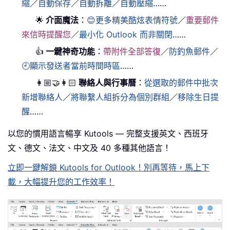
縮
／
自動保存
／
自動拆離
／
自動壓縮
……
🌟
介面魔法
：
😊更多精美酷炫表情符號
／
重要郵件
來信時提醒您
／
最小化 Outlook 而非關閉
……
👍
一鍵神奇功能
：
帶附件全部答復
／
防釣魚郵件
／
🕘顯示發送者當前時間時區
……
👩🏼‍🤝‍👩🏻
聯絡人與行事曆
：
從選取的郵件中批次
新增聯絡人
／
將聯繫人組拆分為個別群組
／
移除生日提
醒
……
以您的慣用語言暢享 Kutools — 完整支援英文、西班牙
文、德文、法文、中文及 40 多種其他語言！
立即一鍵解鎖 Kutools for Outlook！別再等待，馬上下
載，大幅提升您的工作效率！