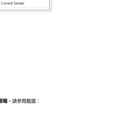
郵箱
。請參閱截圖：