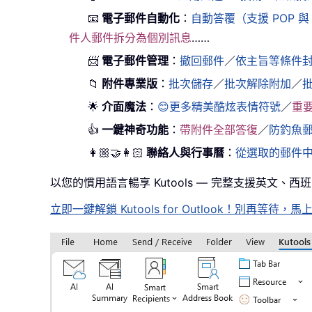
📧
電子郵件自動化
：
自動答覆（支援 POP 與 
件人郵件拆分為個別訊息
……
📨
電子郵件管理
：
撤回郵件
／
依主旨等條件
📁
附件專業版
：
批次儲存
／
批次解除附加
／
🌟
介面魔法
：
😊更多精美酷炫表情符號
／
重
👍
一鍵神奇功能
：
帶附件全部答復
／
防釣魚
👩🏼‍🤝‍👩🏻
聯絡人與行事曆
：
從選取的郵件
以您的慣用語言暢享 Kutools — 完整支援英文、
立即一鍵解鎖 Kutools for Outlook！別再等