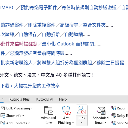
IMAP）
／
預約寄送電子郵件
／
寄信時依規則自動抄送密送
／
自
封鎖詐騙郵件
／
刪除重複郵件
／
高級搜尋
／
整合文件夾
……
批次壓縮
／
自動保存
／
自動拆離
／
自動壓縮
……
要郵件來信時提醒您
／
最小化 Outlook 而非關閉
……
郵件
／
🕘顯示發送者當前時間時區
……
中批次新增聯絡人
／
將聯繫人組拆分為個別群組
／
移除生日提醒
…
西班牙文、德文、法文、中文及 40 多種其他語言！
待，馬上下載，大幅提升您的工作效率！