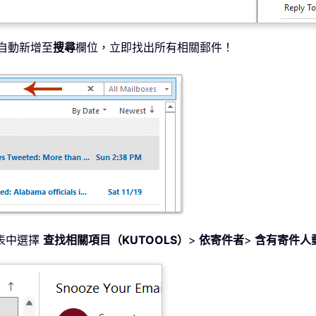
自動新增至
搜尋
欄位，立即找出所有相關郵件！
表中選擇
查找相關項目（KUTOOLS）
>
依
寄件者
>
含有寄件人