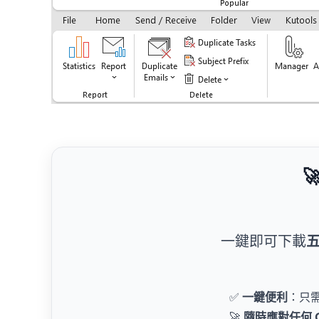

一鍵即可下載
✅
一鍵便利
：只
🚀
隨時應對任何 Of