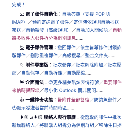
完成！
📧
電子郵件自動化
：
自動答覆（支援 POP 與
IMAP）
／
預約寄送電子郵件
／
寄信時依規則自動抄送
密送
／
自動轉發（高級規則）
／
自動加入問候語
／
自動
將多收件人郵件拆分為個別訊息
……
📨
電子郵件管理
：
撤回郵件
／
依主旨等條件封鎖詐
騙郵件
／
刪除重複郵件
／
高級搜尋
／
整合文件夾
……
📁
附件專業版
：
批次儲存
／
批次解除附加
／
批次壓
縮
／
自動保存
／
自動拆離
／
自動壓縮
……
🌟
介面魔法
：
😊更多精美酷炫表情符號
／
重要郵件
來信時提醒您
／
最小化 Outlook 而非關閉
……
👍
一鍵神奇功能
：
帶附件全部答復
／
防釣魚郵件
／
🕘顯示發送者當前時間時區
……
👩🏼‍🤝‍👩🏻
聯絡人與行事曆
：
從選取的郵件中批次
新增聯絡人
／
將聯繫人組拆分為個別群組
／
移除生日提