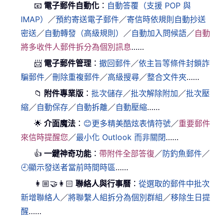
📧
電子郵件自動化
：
自動答覆（支援 POP 與
IMAP）
／
預約寄送電子郵件
／
寄信時依規則自動抄送
密送
／
自動轉發（高級規則）
／
自動加入問候語
／
自動
將多收件人郵件拆分為個別訊息
……
📨
電子郵件管理
：
撤回郵件
／
依主旨等條件封鎖詐
騙郵件
／
刪除重複郵件
／
高級搜尋
／
整合文件夾
……
📁
附件專業版
：
批次儲存
／
批次解除附加
／
批次壓
縮
／
自動保存
／
自動拆離
／
自動壓縮
……
🌟
介面魔法
：
😊更多精美酷炫表情符號
／
重要郵件
來信時提醒您
／
最小化 Outlook 而非關閉
……
👍
一鍵神奇功能
：
帶附件全部答復
／
防釣魚郵件
／
🕘顯示發送者當前時間時區
……
👩🏼‍🤝‍👩🏻
聯絡人與行事曆
：
從選取的郵件中批次
新增聯絡人
／
將聯繫人組拆分為個別群組
／
移除生日提
醒
……