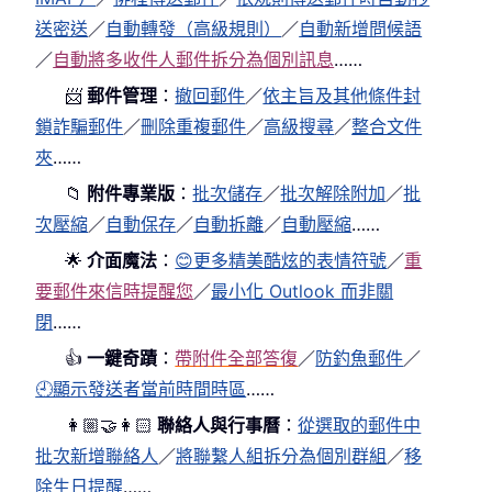
送密送
／
自動轉發（高級規則）
／
自動新增問候語
／
自動將多收件人郵件拆分為個別訊息
……
📨
郵件管理
：
撤回郵件
／
依主旨及其他條件封
鎖詐騙郵件
／
刪除重複郵件
／
高級搜尋
／
整合文件
夾
……
📁
附件專業版
：
批次儲存
／
批次解除附加
／
批
次壓縮
／
自動保存
／
自動拆離
／
自動壓縮
……
🌟
介面魔法
：
😊更多精美酷炫的表情符號
／
重
要郵件來信時提醒您
／
最小化 Outlook 而非關
閉
……
👍
一鍵奇蹟
：
帶附件全部答復
／
防釣魚郵件
／
🕘顯示發送者當前時間時區
……
👩🏼‍🤝‍👩🏻
聯絡人與行事曆
：
從選取的郵件中
批次新增聯絡人
／
將聯繫人組拆分為個別群組
／
移
除生日提醒
……