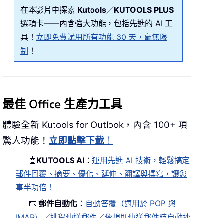
在本影片中探索
Kutools
／
KUTOOLS PLUS
選項卡——內含強大功能，包括先進的 AI 工
具！
立即免費試用所有功能 30 天，毫無限
制
！
最佳 Office 生產力工具
體驗全新 Kutools for Outlook，內含 100+ 項
驚人功能！
立即點擊下載！
🤖
KUTOOLS AI
：
運用先進 AI 技術，輕鬆搞定
郵件回覆、摘要、優化、延伸、翻譯與撰寫，讓您
事半功倍！
📧
郵件自動化
：
自動答覆（適用於 POP 與
IMAP）
／
排程傳送郵件
／
依規則傳送郵件時自動抄