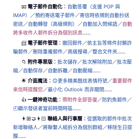
📧
電子郵件自動化
：
自動答覆（支援 POP 與
IMAP）
／
預約寄送電子郵件
／
寄信時依規則自動抄送
密送
／
自動轉發（高級規則）
／
自動加入問候語
／
自動
將多收件人郵件拆分為個別訊息
……
📨
電子郵件管理
：
撤回郵件
／
依主旨等條件封鎖詐
騙郵件
／
刪除重複郵件
／
高級搜尋
／
整合文件夾
……
📁
附件專業版
：
批次儲存
／
批次解除附加
／
批次壓
縮
／
自動保存
／
自動拆離
／
自動壓縮
……
🌟
介面魔法
：
😊更多精美酷炫表情符號
／
重要郵件
來信時提醒您
／
最小化 Outlook 而非關閉
……
👍
一鍵神奇功能
：
帶附件全部答復
／
防釣魚郵件
／
🕘顯示發送者當前時間時區
……
👩🏼‍🤝‍👩🏻
聯絡人與行事曆
：
從選取的郵件中批次
新增聯絡人
／
將聯繫人組拆分為個別群組
／
移除生日提
醒
……