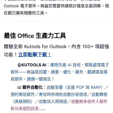
Outlook 電子郵件。無論您需要快速統計還是全面洞察，現
在都已擁有相應的工具。
最佳 Office 生產力工具
體驗全新 Kutools for Outlook，內含 100+ 項超強
功能！
立即點擊下載！
🤖
KUTOOLS AI
：
運用先進 AI 技術，輕鬆處理電子
郵件——無論是回覆、摘要、優化、擴充、翻譯還是撰
寫郵件，通通一鍵搞定！
📧
郵件自動化
：
自動答覆（支援 POP 與 IMAP）
／
預約寄送郵件
／
寄信時依規則自動抄送密送
／
自動轉發
（高級規則）
／
自動加入問候語
／
自動將多收件人郵件
拆分為個別訊息
……