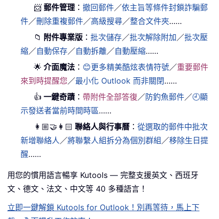
📨
郵件管理
：
撤回郵件
／
依主旨等條件封鎖詐騙郵
件
／
刪除重複郵件
／
高級搜尋
／
整合文件夾
……
📁
附件專業版
：
批次儲存
／
批次解除附加
／
批次壓
縮
／
自動保存
／
自動拆離
／
自動壓縮
……
🌟
介面魔法
：
😊更多精美酷炫表情符號
／
重要郵件
來到時提醒您
／
最小化 Outlook 而非關閉
……
👍
一鍵奇蹟
：
帶附件全部答復
／
防釣魚郵件
／
🕘顯
示發送者當前時間時區
……
👩🏼‍🤝‍👩🏻
聯絡人與行事曆
：
從選取的郵件中批次
新增聯絡人
／
將聯繫人組拆分為個別群組
／
移除生日提
醒
……
用您的慣用語言暢享 Kutools — 完整支援英文、西班牙
文、德文、法文、中文等 40 多種語言！
立即一鍵解鎖 Kutools for Outlook！別再等待，馬上下