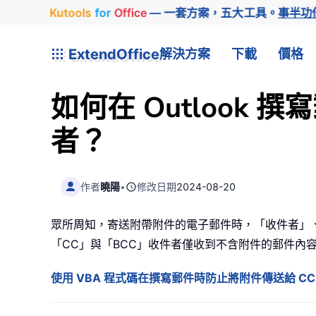
Kutools
for
Office
— 一套方案，五大工具。
事半功
ExtendOffice
解決方案
下載
價格
如何在 Outlook 
者？
作者
曉陽
•
修改日期
2024-08-20
眾所周知，寄送附帶附件的電子郵件時，「收件者」
「CC」與「BCC」收件者僅收到不含附件的郵件內容。
使用 VBA 程式碼在撰寫郵件時防止將附件傳送給 CC 