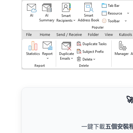

一鍵下載
五個安裝