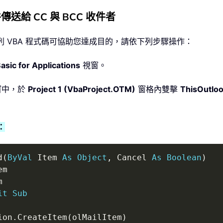
送給 CC 與 BCC 收件者
下列 VBA 程式碼可協助您達成目的，請依下列步驟操作：
asic for Applications
視窗。
窗中，於
Project 1 (VbaProject.OTM)
窗格內雙擊
ThisOutlo
：
d
(
ByVal
 Item 
As
Object
,
 Cancel 
As
Boolean
)
it
Sub
ion
.
CreateItem
(
olMailItem
)