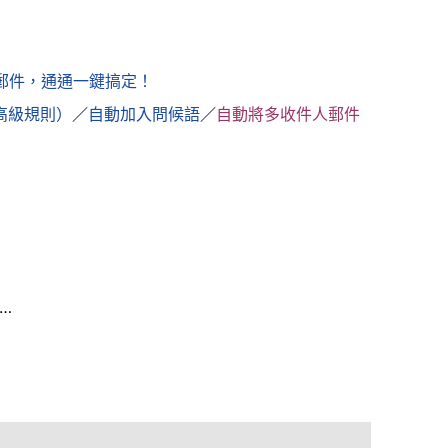
寫郵件，通通一鍵搞定！
高級規則）
／
自動加入問候語
／
自動將多收件人郵件
…