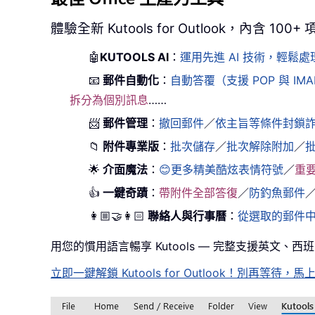
體驗全新 Kutools for Outlook，內含 10
🤖
KUTOOLS AI
：
運用先進 AI 技術，輕
📧
郵件自動化
：
自動答覆（支援 POP 與 IM
拆分為個別訊息
……
📨
郵件管理
：
撤回郵件
／
依主旨等條件封鎖
📁
附件專業版
：
批次儲存
／
批次解除附加
／
🌟
介面魔法
：
😊更多精美酷炫表情符號
／
重
👍
一鍵奇蹟
：
帶附件全部答復
／
防釣魚郵件
👩🏼‍🤝‍👩🏻
聯絡人與行事曆
：
從選取的郵件
用您的慣用語言暢享 Kutools — 完整支援英文、
立即一鍵解鎖 Kutools for Outlook！別再等