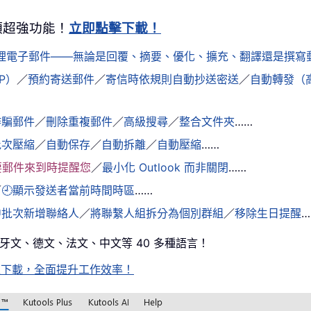
0+ 項超強功能！
立即點擊下載！
鬆處理電子郵件——無論是回覆、摘要、優化、擴充、翻譯還是撰
AP）
／
預約寄送郵件
／
寄信時依規則自動抄送密送
／
自動轉發（
詐騙郵件
／
刪除重複郵件
／
高級搜尋
／
整合文件夾
……
批次壓縮
／
自動保存
／
自動拆離
／
自動壓縮
……
要郵件來到時提醒您
／
最小化 Outlook 而非關閉
……
／
🕘顯示發送者當前時間時區
……
中批次新增聯絡人
／
將聯繫人組拆分為個別群組
／
移除生日提醒
…
西班牙文、德文、法文、中文等 40 多種語言！
待，馬上下載，全面提升工作效率！