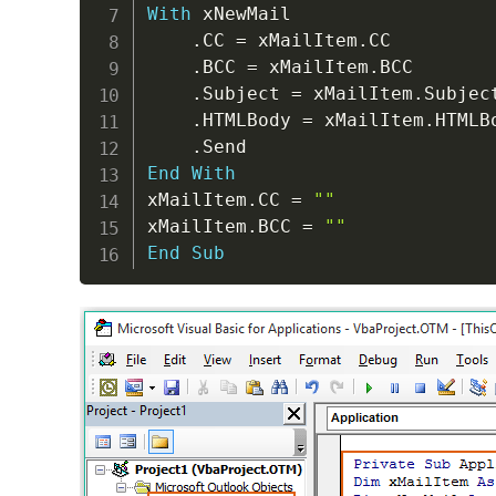
With
 xNewMail

.
CC 
=
 xMailItem
.
CC

.
BCC 
=
 xMailItem
.
BCC

.
Subject 
=
 xMailItem
.
Subject
.
HTMLBody 
=
 xMailItem
.
HTMLBo
.
End
With
xMailItem
.
CC 
=
""
xMailItem
.
BCC 
=
""
End
Sub