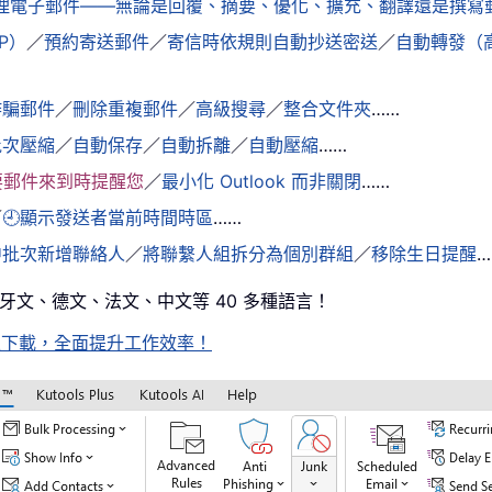
鬆處理電子郵件——無論是回覆、摘要、優化、擴充、翻譯還是撰
AP）
／
預約寄送郵件
／
寄信時依規則自動抄送密送
／
自動轉發（
詐騙郵件
／
刪除重複郵件
／
高級搜尋
／
整合文件夾
……
批次壓縮
／
自動保存
／
自動拆離
／
自動壓縮
……
要郵件來到時提醒您
／
最小化 Outlook 而非關閉
……
／
🕘顯示發送者當前時間時區
……
中批次新增聯絡人
／
將聯繫人組拆分為個別群組
／
移除生日提醒
…
西班牙文、德文、法文、中文等 40 多種語言！
待，馬上下載，全面提升工作效率！