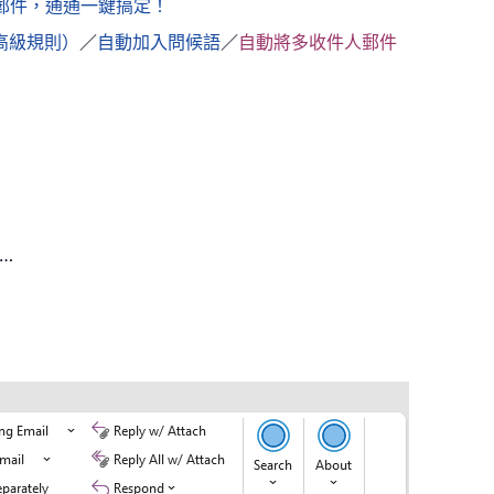
寫郵件，通通一鍵搞定！
高級規則）
／
自動加入問候語
／
自動將多收件人郵件
…