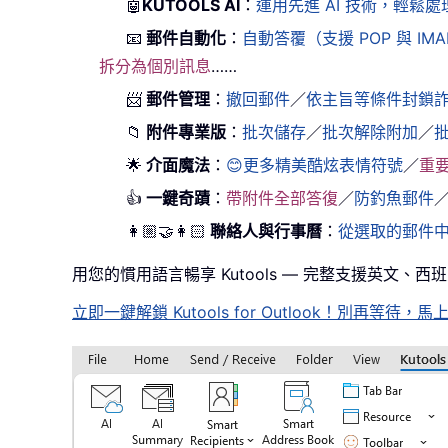
🤖
KUTOOLS AI
：
運用先進 AI 技術，輕
📧
郵件自動化
：
自動答覆（支援 POP 與 IM
拆分為個別訊息
……
📨
郵件管理
：
撤回郵件
／
依主旨等條件封鎖
📁
附件專業版
：
批次儲存
／
批次解除附加
／
🌟
介面魔法
：
😊更多精美酷炫表情符號
／
重
👍
一鍵奇蹟
：
帶附件全部答復
／
防釣魚郵件
👩🏼‍🤝‍👩🏻
聯絡人與行事曆
：
從選取的郵件
用您的慣用語言暢享 Kutools — 完整支援英文、
立即一鍵解鎖 Kutools for Outlook！別再等