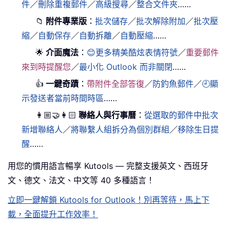
件
／
刪除重複郵件
／
高級搜尋
／
整合文件夾
……
📁
附件專業版
：
批次儲存
／
批次解除附加
／
批次壓
縮
／
自動保存
／
自動拆離
／
自動壓縮
……
🌟
介面魔法
：
😊更多精美酷炫表情符號
／
重要郵件
來到時提醒您
／
最小化 Outlook 而非關閉
……
👍
一鍵奇蹟
：
帶附件全部答復
／
防釣魚郵件
／
🕘顯
示發送者當前時間時區
……
👩🏼‍🤝‍👩🏻
聯絡人與行事曆
：
從選取的郵件中批次
新增聯絡人
／
將聯繫人組拆分為個別群組
／
移除生日提
醒
……
用您的慣用語言暢享 Kutools — 完整支援英文、西班牙
文、德文、法文、中文等 40 多種語言！
立即一鍵解鎖 Kutools for Outlook！別再等待，馬上下
載，全面提升工作效率！