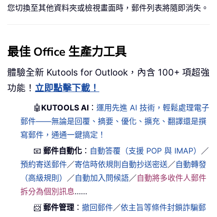
您切換至其他資料夾或檢視畫面時，郵件列表將隨即消失。
最佳 Office 生產力工具
體驗全新 Kutools for Outlook，內含 100+ 項超強
功能！
立即點擊下載！
🤖
KUTOOLS AI
：
運用先進 AI 技術，輕鬆處理電子
郵件——無論是回覆、摘要、優化、擴充、翻譯還是撰
寫郵件，通通一鍵搞定！
📧
郵件自動化
：
自動答覆（支援 POP 與 IMAP）
／
預約寄送郵件
／
寄信時依規則自動抄送密送
／
自動轉發
（高級規則）
／
自動加入問候語
／
自動將多收件人郵件
拆分為個別訊息
……
📨
郵件管理
：
撤回郵件
／
依主旨等條件封鎖詐騙郵