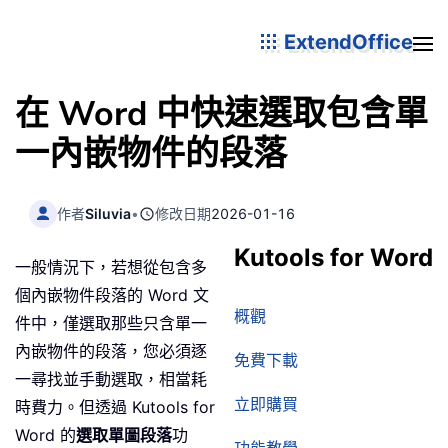
ExtendOffice
在 Word 中快速選取包含單
一內嵌物件的段落
作者
Siluvia
•
修改日期
2026-01-16
Kutools for Word
一般情況下，若想從包含多
個內嵌物件段落的 Word 文
概觀
件中，僅選取那些只含單一
內嵌物件的段落，您必須逐
免費下載
一尋找並手動選取，相當耗
立即購買
時費力。但透過 Kutools for
Word 的
選取單圖段落
功