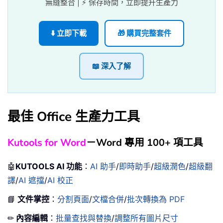
無縫整合 | ⚡ 保存時間，立即提升生產力
⬇️ 立即下載
🎁 購買完整套件
📖 深入了解
最佳 Office 生產力工具
Kutools for Word
－Word 專用 100+ 項工具
🤖
KUTOOLS AI 功能
：
AI 助手
/
即時助手
/
超級潤色
/
超級翻
譯
/
AI 遮擋
/
AI 校正
📘
文件掌控
：
分割頁面
/
文檔合併
/
批次轉換為 PDF
✏
內容編輯
：
批量查找與替換
/
調整所有圖片尺寸