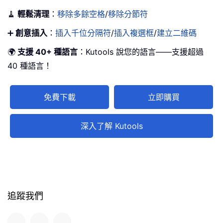
🧹
輕鬆清理
：
移除多餘空格
/
移除分節符
➕
創意插入
：
插入千位分隔符
/
插入複選框
/
建立二維碼
🌍
支援 40+ 種語言
：Kutools 說您的語言——支援超過
40 種語言！
免費下載
立即購買
深入了解 Kutools
追蹤我們