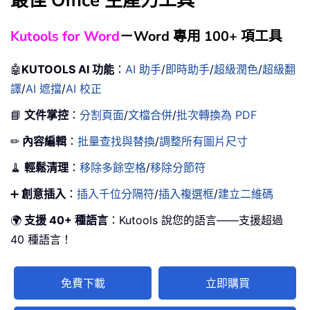
最佳 Office 生產力工具
Kutools for Word
－Word 專用 100+ 項工具
🤖
KUTOOLS AI 功能
：
AI 助手
/
即時助手
/
超級潤色
/
超級翻
譯
/
AI 遮擋
/
AI 校正
📘
文件掌控
：
分割頁面
/
文檔合併
/
批次轉換為 PDF
✏
內容編輯
：
批量查找與替換
/
調整所有圖片尺寸
🧹
輕鬆清理
：
移除多餘空格
/
移除分節符
➕
創意插入
：
插入千位分隔符
/
插入複選框
/
建立二維碼
🌍
支援 40+ 種語言
：Kutools 說您的語言——支援超過
40 種語言！
免費下載
立即購買