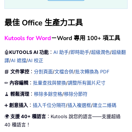
最佳 Office 生產力工具
Kutools for Word
－Word 專用 100+ 項工具
🤖
KUTOOLS AI 功能
：
AI 助手
/
即時助手
/
超級潤色
/
超級翻
譯
/
AI 遮擋
/
AI 校正
📘
文件掌控
：
分割頁面
/
文檔合併
/
批次轉換為 PDF
✏
內容編輯
：
批量查找與替換
/
調整所有圖片尺寸
🧹
輕鬆清理
：
移除多餘空格
/
移除分節符
➕
創意插入
：
插入千位分隔符
/
插入複選框
/
建立二維碼
🌍
支援 40+ 種語言
：Kutools 說您的語言——支援超過
40 種語言！