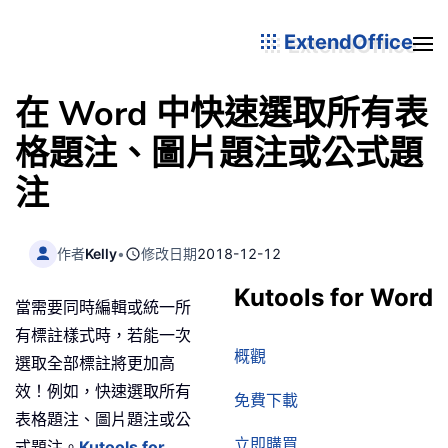
ExtendOffice
在 Word 中快速選取所有表
格題注、圖片題注或公式題
注
作者
Kelly
•
修改日期
2018-12-12
Kutools for Word
當需要同時編輯或統一所
有標註樣式時，若能一次
概觀
選取全部標註將更加高
效！例如，快速選取所有
免費下載
表格題注、圖片題注或公
立即購買
式題注。
Kutools for