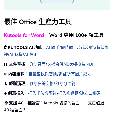
最佳 Office 生產力工具
Kutools for Word
－Word 專用 100+ 項工具
🤖
KUTOOLS AI 功能
：
AI 助手
/
即時助手
/
超級潤色
/
超級翻
譯
/
AI 遮擋
/
AI 校正
📘
文件掌控
：
分割頁面
/
文檔合併
/
批次轉換為 PDF
✏
內容編輯
：
批量查找與替換
/
調整所有圖片尺寸
🧹
輕鬆清理
：
移除多餘空格
/
移除分節符
➕
創意插入
：
插入千位分隔符
/
插入複選框
/
建立二維碼
🌍
支援 40+ 種語言
：Kutools 說您的語言——支援超過
40 種語言！