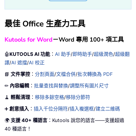
最佳 Office 生產力工具
Kutools for Word
－Word 專用 100+ 項工具
🤖
KUTOOLS AI 功能
：
AI 助手
/
即時助手
/
超級潤色
/
超級翻
譯
/
AI 遮擋
/
AI 校正
📘
文件掌控
：
分割頁面
/
文檔合併
/
批次轉換為 PDF
✏
內容編輯
：
批量查找與替換
/
調整所有圖片尺寸
🧹
輕鬆清理
：
移除多餘空格
/
移除分節符
➕
創意插入
：
插入千位分隔符
/
插入複選框
/
建立二維碼
🌍
支援 40+ 種語言
：Kutools 說您的語言——支援超過
40 種語言！