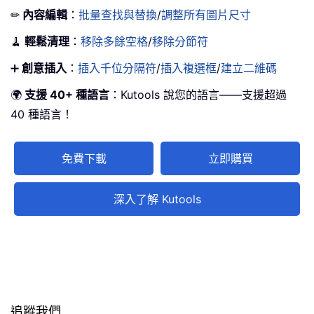
✏
內容編輯
：
批量查找與替換
/
調整所有圖片尺寸
🧹
輕鬆清理
：
移除多餘空格
/
移除分節符
➕
創意插入
：
插入千位分隔符
/
插入複選框
/
建立二維碼
🌍
支援 40+ 種語言
：Kutools 說您的語言——支援超過
40 種語言！
免費下載
立即購買
深入了解 Kutools
追蹤我們