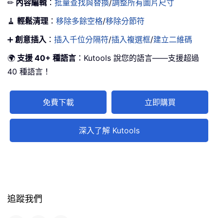
✏
內容編輯
：
批量查找與替換
/
調整所有圖片尺寸
🧹
輕鬆清理
：
移除多餘空格
/
移除分節符
➕
創意插入
：
插入千位分隔符
/
插入複選框
/
建立二維碼
🌍
支援 40+ 種語言
：Kutools 說您的語言——支援超過
40 種語言！
免費下載
立即購買
深入了解 Kutools
追蹤我們