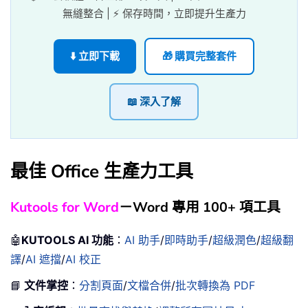
無縫整合 | ⚡ 保存時間，立即提升生產力
⬇️ 立即下載
🎁 購買完整套件
📖 深入了解
最佳 Office 生產力工具
Kutools for Word
－Word 專用 100+ 項工具
🤖
KUTOOLS AI 功能
：
AI 助手
/
即時助手
/
超級潤色
/
超級翻
譯
/
AI 遮擋
/
AI 校正
📘
文件掌控
：
分割頁面
/
文檔合併
/
批次轉換為 PDF