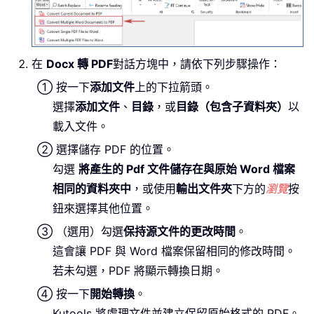
在
Docx 轉 PDF
對話方塊中，請依下列步驟操作：
按一下
添加文件
上的下拉箭頭。
選擇
添加文件
、
目錄
，或
目錄（包含子資料夾）
以
載入文件。
選擇儲存 PDF 的位置。
勾選
將產生的 Pdf 文件儲存在與原始 Word 檔案
相同的資料夾中
，或使用
輸出文件夾
下方的
瀏覽
按
鈕來選擇其他位置。
（選用）勾選
保持源文件的更改時間
。
這會讓 PDF 與 Word 檔案保留相同的修改時間。
若未勾選，PDF 將顯示轉換日期。
按一下
開始轉換
。
Kutools 將處理文件並建立保留原始格式的 PDF。