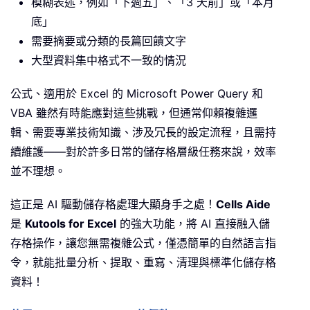
模糊表述，例如「下週五」、「3 天前」或「本月
底」
需要摘要或分類的長篇回饋文字
大型資料集中格式不一致的情況
公式、適用於 Excel 的 Microsoft Power Query 和
VBA 雖然有時能應對這些挑戰，但通常仰賴複雜邏
輯、需要專業技術知識、涉及冗長的設定流程，且需持
續維護——對於許多日常的儲存格層級任務來說，效率
並不理想。
這正是 AI 驅動儲存格處理大顯身手之處！
Cells Aide
是
Kutools for Excel
的強大功能，將 AI 直接融入儲
存格操作，讓您無需複雜公式，僅憑簡單的自然語言指
令，就能批量分析、提取、重寫、清理與標準化儲存格
資料！