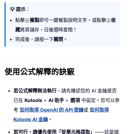
💡 提示
：
點擊
複製
即可一鍵複製說明文字，或點擊
收
藏
將其儲存，日後隨時查閱！
完成後，請按一下
關閉
。
使用公式解釋的訣竅
若公式解釋無法執行
，請先確認您的 AI 金鑰是否
已在
Kutools
>
AI 助手
>
選項
中設定。您可以參
考
如何取得 OpenAI 的 API 密鑰
或
如何取得
Kutools AI 金鑰
。
若可行，請優先使用「從單元格提取」
——這是擷