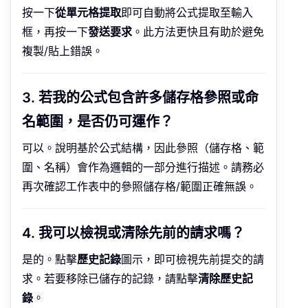
按一下
從單元格提取
即可自動將公式提取至輸入
框，再按一下
發送要求
。此方法更快且有助於避免
複製/貼上錯誤。
3. 若我的公式包含許多儲存格參照或命
名範圍，是否仍可運作？
可以。說明基於公式結構，因此參照（儲存格、範
圍、名稱）會作為邏輯的一部分進行描述。請務必
再次確認工作表中的參照儲存格/範圍正確無誤。
4. 我可以檢視或清除先前的請求嗎？
是的。點擊
歷史記錄
圖示，即可檢視先前提交的請
求。若要移除已儲存的記錄，請點擊
清除歷史記
錄
。