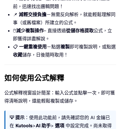
前，迅速找出邏輯問題！
📌
減輕交接負擔
－無需反向解析，就能輕鬆理解同
事（或舊檔案）所建立的公式。
🖱️
減少複製操作
– 直接透過
從儲存格提取
公式，立
即獲得詳盡解說。
📋
一鍵重複使用
－點選
複製
即可複製說明，或點選
收藏
儲存，日後隨時取用！
如何使用公式解釋
公式解釋視窗設計簡潔：輸入公式並點擊一次，即可獲
得清晰說明，還能輕鬆複製或儲存。
💡 提示
：使用此功能前，請先確認您的 AI 金鑰已
在
Kutools
>
AI 助手
>
選項
中設定完成。尚未取得