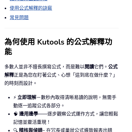
使用公式解釋的訣竅
常見問題
為何使用 Kutools 的公式解釋功
能
多數人並非不擅長撰寫公式，而是難以
閱讀
它們。
公式
解釋
正是為您在盯著公式、心想「這到底在做什麼？」
的時刻而設計。
⚡
立即理解
－數秒內取得清晰易讀的說明，無需手
動逐一追蹤公式各部分。
🧠
邊用邊學
——逐步觀察公式運作方式，讓您輕鬆
記憶並靈活重現！
🔍
稽核與偵錯
– 在冗長或巢狀公式導致報表出錯