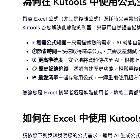
為何在 Kutools 中使用公
撰寫 Excel 公式（尤其是複雜公式）既耗時又容易出
Kutools 為您解決此痛點的利器：只需用自然語言
⚡
無需公式知識
－只需描述您的需求，AI 就能
⏱️
節省時間
－快速取得精準公式，無需反覆測試
🎯
更高準確度
－安全地將資料傳送至 AI，根據
📋
歷史記錄追蹤
－透過內建歷史功能，輕鬆重複
💾
最愛清單
－儲存常用公式，一鍵重複使用超方
無論您是 Excel 初學者還是進階使用者，這款工
如何在 Excel 中使用 Kuto
請依照下列步驟說明您的公式需求，運用 AI 生成