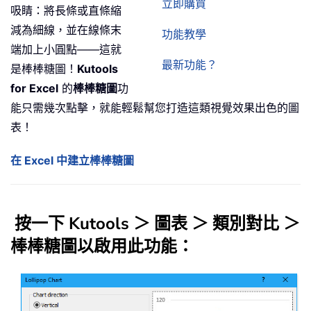
立即購買
吸睛：將長條或直條縮
減為細線，並在線條末
功能教學
端加上小圓點——這就
最新功能？
是棒棒糖圖！
Kutools
for Excel
的
棒棒糖圖
功
能只需幾次點擊，就能輕鬆幫您打造這類視覺效果出色的圖
表！
在 Excel 中建立棒棒糖圖
按一下 Kutools ＞ 圖表 ＞ 類別對比 ＞
棒棒糖圖以啟用此功能：