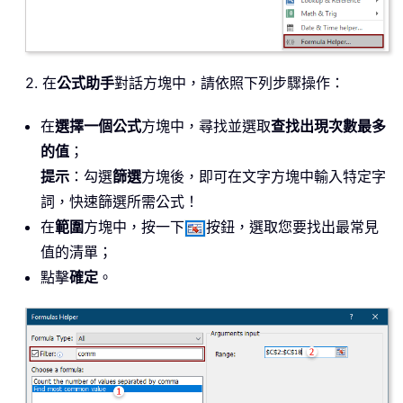
2. 在
公式助手
對話方塊中，請依照下列步驟操作：
在
選擇一個公式
方塊中，尋找並選取
查找出現次數最多
的值
；
提示
：勾選
篩選
方塊後，即可在文字方塊中輸入特定字
詞，快速篩選所需公式！
在
範圍
方塊中，按一下
按鈕，選取您要找出最常見
值的清單；
點擊
確定
。