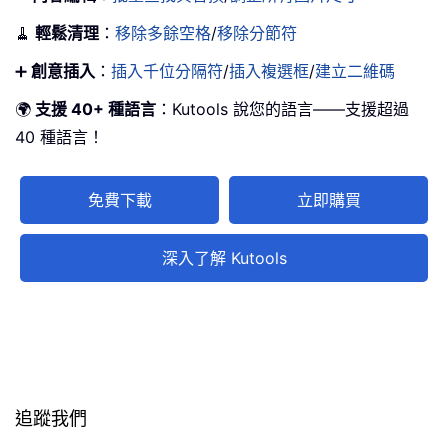
🧹
輕鬆清理
：
移除多餘空格
/
移除分節符
➕
創意插入
：
插入千位分隔符
/
插入複選框
/
建立二維碼
🌍
支援 40+ 種語言
：Kutools 說您的語言——支援超過
40 種語言！
免費下載
立即購買
深入了解 Kutools
追蹤我們