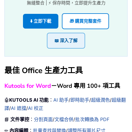
無縫整合 | ⚡ 保存時間，立即提升生產力
⬇️ 立即下載
🎁 購買完整套件
📖 深入了解
最佳 Office 生產力工具
Kutools for Word
－Word 專用 100+ 項工具
🤖
KUTOOLS AI 功能
：
AI 助手
/
即時助手
/
超級潤色
/
超級翻
譯
/
AI 遮擋
/
AI 校正
📘
文件掌控
：
分割頁面
/
文檔合併
/
批次轉換為 PDF
✏
內容編輯
：
批量查找與替換
/
調整所有圖片尺寸