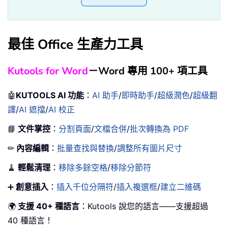
最佳 Office 生產力工具
Kutools for Word
－Word 專用 100+ 項工具
🤖
KUTOOLS AI 功能
：
AI 助手
/
即時助手
/
超級潤色
/
超級翻
譯
/
AI 遮擋
/
AI 校正
📘
文件掌控
：
分割頁面
/
文檔合併
/
批次轉換為 PDF
✏
內容編輯
：
批量查找與替換
/
調整所有圖片尺寸
🧹
輕鬆清理
：
移除多餘空格
/
移除分節符
➕
創意插入
：
插入千位分隔符
/
插入複選框
/
建立二維碼
🌍
支援 40+ 種語言
：Kutools 說您的語言——支援超過
40 種語言！