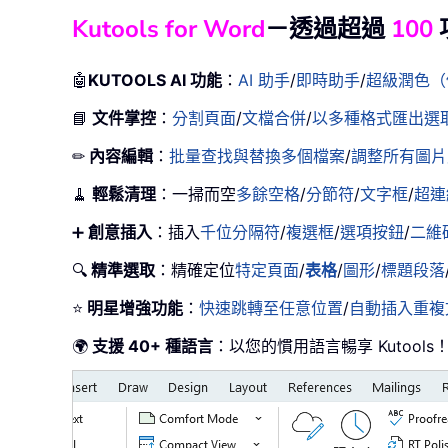
Kutools for Word
－透過超過
100
🤖
KUTOOLS AI 功能
：
AI 助手
/
即時助手
/
超級潤色（
📘
文件掌控
：
分割頁面
/
文檔合併
/
以多種格式匯出選取內
✏
內容編輯
：
批量查找與替換多個檔案
/
調整所有圖片
🧹
輕鬆清理
：一掃而空
多餘空格
/
分節符
/
文字框
/
超連
➕
創意插入
：插入
千位分隔符
/
複選框
/
選項按鈕
/
二維
🔍
精準選取
：精確定位
特定頁面
/
表格
/
圖形
/
標題段落
⭐
明星增強功能
：
快速跳轉至任意位置
/
自動插入重複
🌍
支援 40+ 種語言
：以您的慣用語言暢享 Kutoo