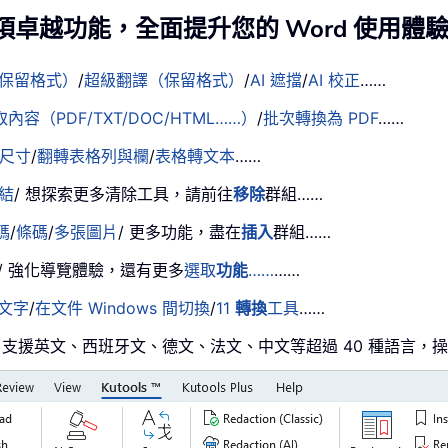
項卓越功能，全面提升您的 Word 使用體
保留格式）
/
超級翻譯（保留格式）
/
AI 遮擋
/
AI 校正
……
容（PDF/TXT/DOC/HTML……）
/
批次轉換為 PDF
……
尺寸
/
翻轉表格列與欄
/
表格轉文本
……
結
/ 想探索更多清除工具，請前往
移除
群組……
碼
/
條碼
/
多張圖片
/ 更多功能，盡在
插入
群組……
/ 強化導覽體驗，還有更多
選取
功能
……
……
文字
/
在文件 Windows 間切換
/
11
轉換
工具
……
ls！支援英文、西班牙文、德文、法文、中文等超過 40 種語言