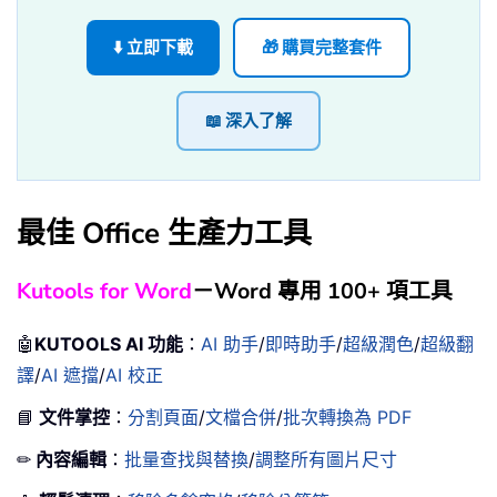
⬇️ 立即下載
🎁 購買完整套件
📖 深入了解
最佳 Office 生產力工具
Kutools for Word
－Word 專用 100+ 項工具
🤖
KUTOOLS AI 功能
：
AI 助手
/
即時助手
/
超級潤色
/
超級翻
譯
/
AI 遮擋
/
AI 校正
📘
文件掌控
：
分割頁面
/
文檔合併
/
批次轉換為 PDF
✏
內容編輯
：
批量查找與替換
/
調整所有圖片尺寸