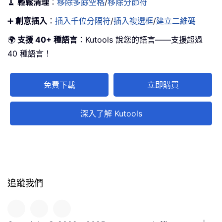
🧹
輕鬆清理
：
移除多餘空格
/
移除分節符
➕
創意插入
：
插入千位分隔符
/
插入複選框
/
建立二維碼
🌍
支援 40+ 種語言
：Kutools 說您的語言——支援超過
40 種語言！
免費下載
立即購買
深入了解 Kutools
追蹤我們