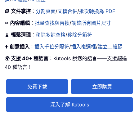
📘
文件掌控
：
分割頁面
/
文檔合併
/
批次轉換為 PDF
✏
內容編輯
：
批量查找與替換
/
調整所有圖片尺寸
🧹
輕鬆清理
：
移除多餘空格
/
移除分節符
➕
創意插入
：
插入千位分隔符
/
插入複選框
/
建立二維碼
🌍
支援 40+ 種語言
：Kutools 說您的語言——支援超過
40 種語言！
免費下載
立即購買
深入了解 Kutools