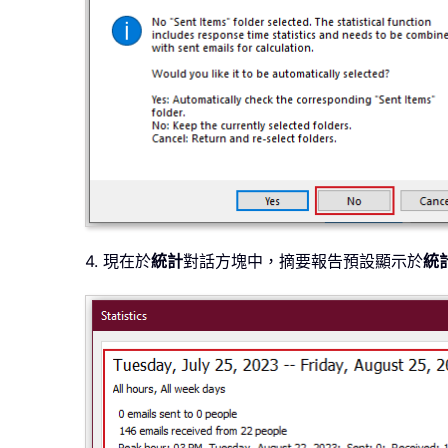
4. 現在於
統計
對話方塊中，摘要報告預設顯示於
統