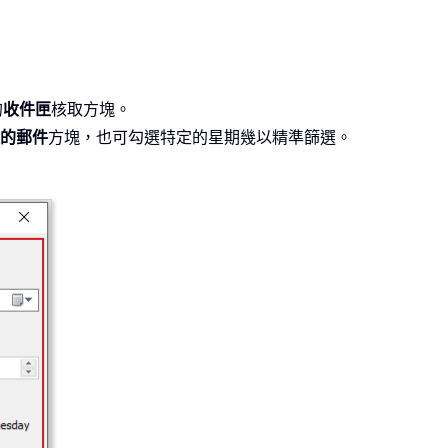
的
收件匣
核取方塊。
的郵件
方塊，也可勾選特定的星期幾以精準篩選。