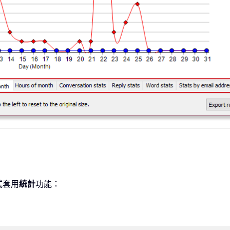
式套用
統計
功能：