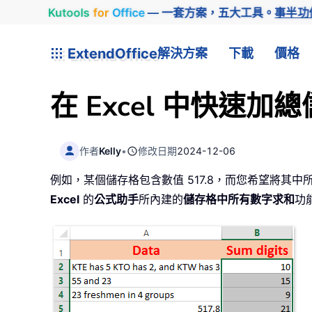
Kutools
for
Office
— 一套方案，五大工具。
事半功
ExtendOffice
解決方案
下載
價格
在 Excel 中快速
作者
Kelly
•
修改日期
2024-12-06
例如，某個儲存格包含數值 517.8，而您希望將其中
Excel
的
公式助手
所內建的
儲存格中所有數字求和
功