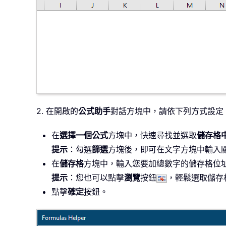
2. 在開啟的
公式助手
對話方塊中，請依下列方式設定
在
選擇一個公式
方塊中，快速尋找並選取
儲存格
提示
：勾選
篩選
方塊後，即可在文字方塊中輸入
在
儲存格
方塊中，輸入您要加總數字的儲存格位
提示
：您也可以點擊
瀏覽
按鈕
，輕鬆選取儲存
點擊
確定
按鈕。