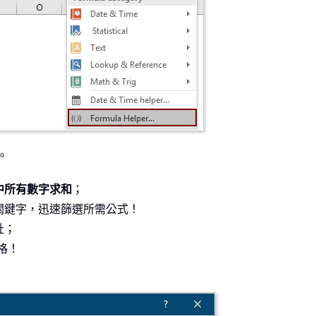
。
中所有數字求和
；
關鍵字，迅速篩選所需公式！
址；
格！