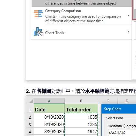
2
. 在
階梯圖
對話框中，請於
水平軸標籤
方塊指定座