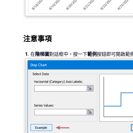
注意事項
1
. 在
階梯圖
對話框中，按一下
範例
按鈕即可開啟範