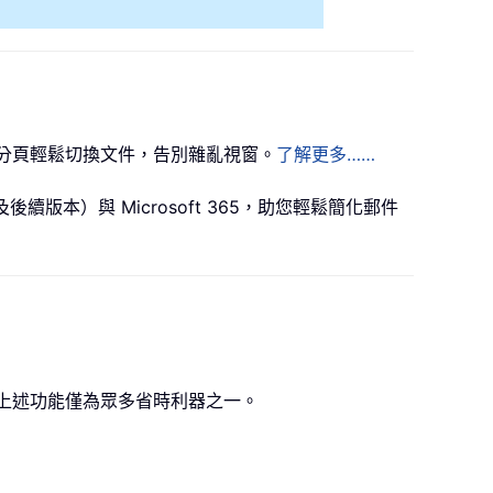
樣！透過分頁輕鬆切換文件，告別雜亂視窗。
了解更多……
024（及後續版本）與 Microsoft 365，助您輕鬆簡化郵件
提升工作效率。上述功能僅為眾多省時利器之一。