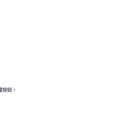
定
按鈕。