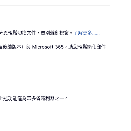
樣！透過分頁輕鬆切換文件，告別雜亂視窗。
了解更多……
024（及後續版本）與 Microsoft 365，助您輕鬆簡化郵件
提升工作效率。上述功能僅為眾多省時利器之一。