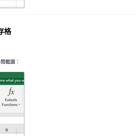
存格
參閱截圖：