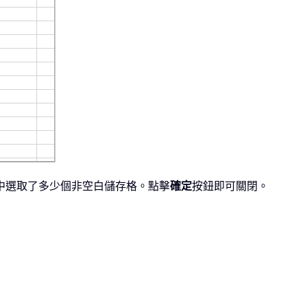
域中選取了多少個非空白儲存格。點擊
確定
按鈕即可關閉。