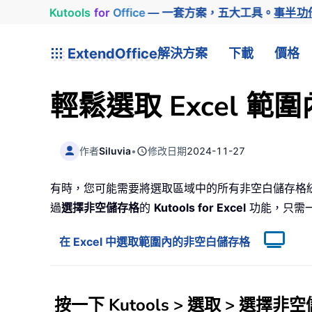
Kutools
for
Office
— 一套方案，五大工具。
事半功
ExtendOffice
解決方案
下載
價格
輕鬆選取 Excel 
作者
Siluvia
•
修改日期
2024-11-27
有時，您可能需要將選取區域中的所有非空白儲存格
過
選擇非空儲存格
的
Kutools for Excel
功能，只需
在 Excel 中選取範圍內的非空白儲存格
按一下
Kutools
>
選取
>
選擇非空