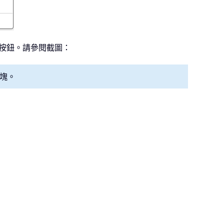
按鈕。請參閱截圖：
塊。