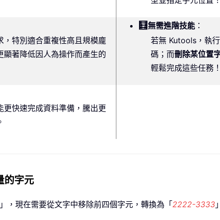
型並指定字元位置
🧮
無需進階技能
：
求，特別適合重複性高且規模龐
若無 Kutools，
更顯著降低因人為操作而產生的
碼；而
刪除某位置
輕鬆完成這些任務
能更快速完成資料準備，騰出更
。
量的字元
」，現在需要從文字中移除前四個字元，轉換為「
2222-3333