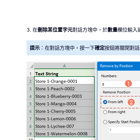
3. 在
刪除某位置字元
對話方塊中，於
數量
欄位輸入
提示
：在對話方塊中，按一下
確定
按鈕將關閉對話