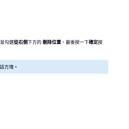
並勾選
從右側
下方的
刪除位置
，最後按一下
確定
按
話方塊。