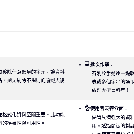
💻
批次作業
：
間移除任意數量的字元，讓資料
有別於手動逐一編
名，還是剔除不規則的前綴與後
表或多個字串的選
處理大型資料集！
👌
使用者友善介面
：
並格式化資料至關重要。此功能
儘管具備強大的資
料的準確性與可用性。
用。透過簡潔的對