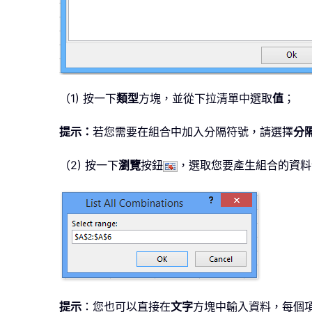
（1) 按一下
類型
方塊，並從下拉清單中選取
值
；
提示：
若您需要在組合中加入分隔符號，請選擇
分
（2) 按一下
瀏覽
按鈕
，選取您要產生組合的資料
提示
：您也可以直接在
文字
方塊中輸入資料，每個