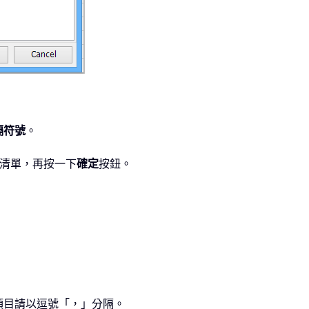
隔符號
。
清單，再按一下
確定
按鈕。
項目請以逗號「，」分隔。