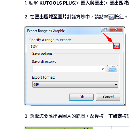
1. 點擊
KUTOOLS PLUS
＞
匯入與匯出
＞
匯出區域
2. 在
匯出區域至圖片
對話方塊中，請點擊
按鈕。
3. 選取您要匯出為圖片的範圍，然後按一下
確定
按