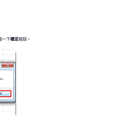
按一下
確定
按鈕。