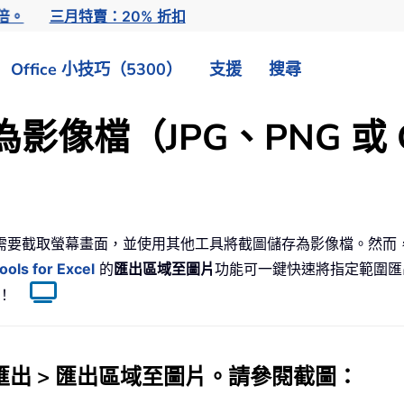
倍。
三月特賣：20% 折扣
Office 小技巧（5300）
支援
搜尋
檔（JPG、PNG 或 GIF
可能需要截取螢幕畫面，並使用其他工具將截圖儲存為影像檔。然而
ools for Excel
的
匯出區域至圖片
功能可一鍵快速將指定範圍匯出
制！
匯出
>
匯出區域至圖片
。請參閱截圖：