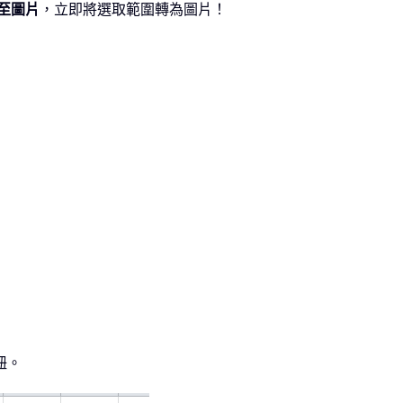
至圖片
，立即將選取範圍轉為圖片！
鈕。