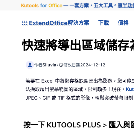
Kutools
for
Office
— 一套方案，五大工具。
事半功
ExtendOffice
解決方案
下載
價格
快速將導出區域儲存為影像
作者
Siluvia
•
修改日期
2024-12-12
若要在 Excel 中將儲存格範圍匯出為影像，您
法擷取超出螢幕範圍的區域，限制頗多！現在，
Kut
JPEG、GIF 或 TIF 格式的影像，輕鬆突破螢幕限
按一下
KUTOOLS PLUS
>
匯入與