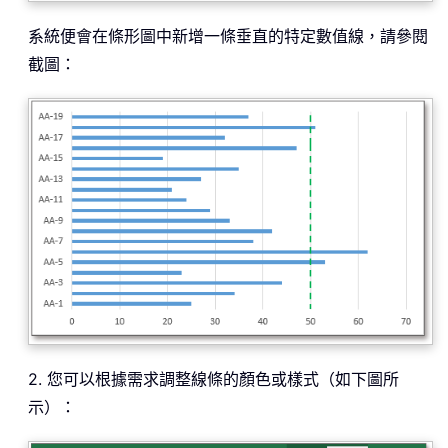
系統便會在條形圖中新增一條垂直的特定數值線，請參閱
截圖：
2. 您可以根據需求調整線條的顏色或樣式（如下圖所
示）：