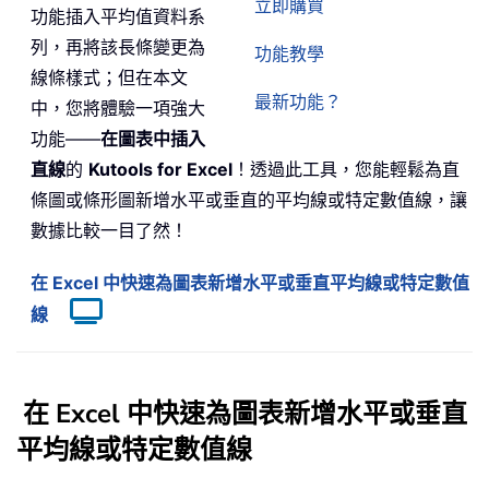
立即購買
功能插入平均值資料系
列，再將該長條變更為
功能教學
線條樣式；但在本文
最新功能？
中，您將體驗一項強大
功能——
在圖表中插入
直線
的
Kutools for Excel
！透過此工具，您能輕鬆為直
條圖或條形圖新增水平或垂直的平均線或特定數值線，讓
數據比較一目了然！
在 Excel 中快速為圖表新增水平或垂直平均線或特定數值
線
在 Excel 中快速為圖表新增水平或垂直
平均線或特定數值線