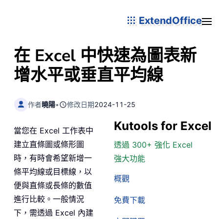
ExtendOffice
在 Excel 中快速為圖表新
增水平或垂直平均線
作者
曉陽
•
修改日期
2024-11-25
Kutools for Excel
當您在 Excel 工作表中
建立直條圖或條形圖
透過 300+ 強化 Excel
時，有時會希望新增一
強大功能
條平均線或目標線，以
概觀
便與直條或長條的數值
進行比較。一般情況
免費下載
下，需透過 Excel 內建