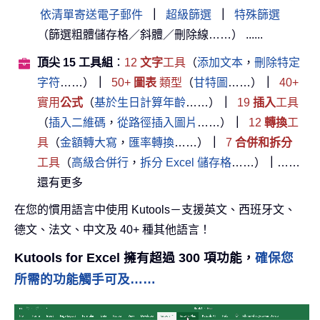
依清單寄送電子郵件
｜
超級篩選
｜
特殊篩選
（篩選粗體儲存格／斜體／刪除線……） ......
頂尖 15 工具組
：
12
文字
工具
（
添加文本
，
刪除特定
字符
……）
｜
50+
圖表
類型
（
甘特圖
……）
｜
40+
實用
公式
（
基於生日計算年齡
……）
｜
19
插入
工具
（
插入二維碼
，
從路徑插入圖片
……）
｜
12
轉換
工
具
（
金額轉大寫
，
匯率轉換
……）
｜
7
合併和拆分
工具
（
高級合併行
，
拆分 Excel 儲存格
……）
｜
……
還有更多
在您的慣用語言中使用 Kutools－支援英文、西班牙文、
德文、法文、中文及 40+ 種其他語言！
Kutools for Excel 擁有超過 300 項功能，
確保您
所需的功能觸手可及……