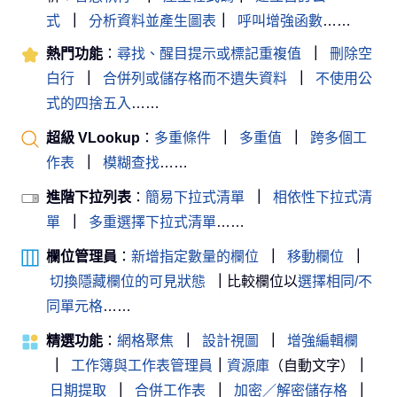
式
｜
分析資料並產生圖表
｜
呼叫增強函數
……
熱門功能
：
尋找、醒目提示或標記重複值
｜
刪除空
白行
｜
合併列或儲存格而不遺失資料
｜
不使用公
式的四捨五入
……
超級 VLookup
：
多重條件
｜
多重值
｜
跨多個工
作表
｜
模糊查找
……
進階下拉列表
：
簡易下拉式清單
｜
相依性下拉式清
單
｜
多重選擇下拉式清單
……
欄位管理員
：
新增指定數量的欄位
｜
移動欄位
｜
切換隱藏欄位的可見狀態
｜
比較欄位以
選擇相同/不
同單元格
……
精選功能
：
網格聚焦
｜
設計視圖
｜
增強編輯欄
｜
工作簿與工作表管理員
｜
資源庫
（自動文字）
｜
日期提取
｜
合併工作表
｜
加密／解密儲存格
｜