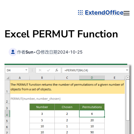
ExtendOffice
Excel PERMUT Function
作者
Sun
•
修改日期
2024-10-25