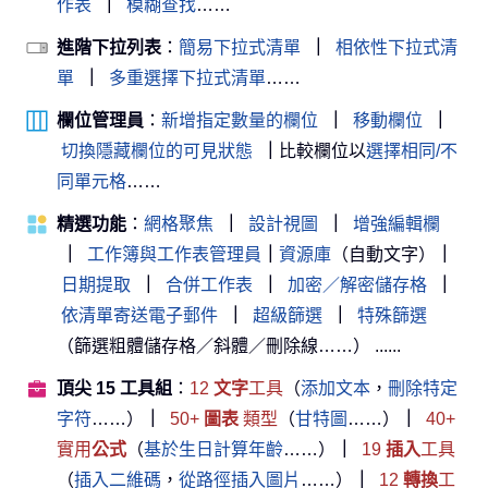
作表
｜
模糊查找
……
進階下拉列表
：
簡易下拉式清單
｜
相依性下拉式清
單
｜
多重選擇下拉式清單
……
欄位管理員
：
新增指定數量的欄位
｜
移動欄位
｜
切換隱藏欄位的可見狀態
｜
比較欄位以
選擇相同/不
同單元格
……
精選功能
：
網格聚焦
｜
設計視圖
｜
增強編輯欄
｜
工作簿與工作表管理員
｜
資源庫
（自動文字）
｜
日期提取
｜
合併工作表
｜
加密／解密儲存格
｜
依清單寄送電子郵件
｜
超級篩選
｜
特殊篩選
（篩選粗體儲存格／斜體／刪除線……） ......
頂尖 15 工具組
：
12
文字
工具
（
添加文本
，
刪除特定
字符
……）
｜
50+
圖表
類型
（
甘特圖
……）
｜
40+
實用
公式
（
基於生日計算年齡
……）
｜
19
插入
工具
（
插入二維碼
，
從路徑插入圖片
……）
｜
12
轉換
工