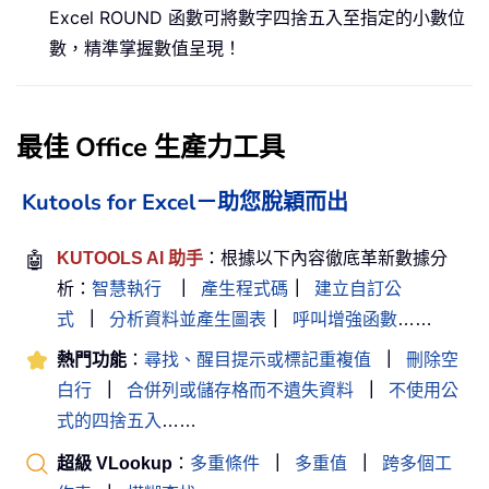
Excel ROUND 函數可將數字四捨五入至指定的小數位
數，精準掌握數值呈現！
最佳 Office 生產力工具
Kutools for Excel－助您脫穎而出
🤖
KUTOOLS AI 助手
：根據以下內容徹底革新數據分
析：
智慧執行
｜
產生程式碼
｜
建立自訂公
式
｜
分析資料並產生圖表
｜
呼叫增強函數
……
熱門功能
：
尋找、醒目提示或標記重複值
｜
刪除空
白行
｜
合併列或儲存格而不遺失資料
｜
不使用公
式的四捨五入
……
超級 VLookup
：
多重條件
｜
多重值
｜
跨多個工