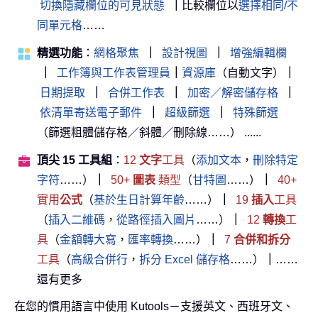
切換隱藏欄位的可見狀態
｜
比較欄位以
選擇相同/不
同單元格
……
精選功能
：
網格聚焦
｜
設計視圖
｜
增強編輯欄
｜
工作簿與工作表管理員
｜
資源庫
（自動文字）
｜
日期提取
｜
合併工作表
｜
加密／解密儲存格
｜
依清單寄送電子郵件
｜
超級篩選
｜
特殊篩選
（篩選粗體儲存格／斜體／刪除線……） ......
頂尖 15 工具組
：
12
文字
工具
（
添加文本
，
刪除特定
字符
……）
｜
50+
圖表
類型
（
甘特圖
……）
｜
40+
實用
公式
（
基於生日計算年齡
……）
｜
19
插入
工具
（
插入二維碼
，
從路徑插入圖片
……）
｜
12
轉換
工
具
（
金額轉大寫
，
匯率轉換
……）
｜
7
合併和拆分
工具
（
高級合併行
，
拆分 Excel 儲存格
……）
｜
……
還有更多
在您的慣用語言中使用 Kutools－支援英文、西班牙文、