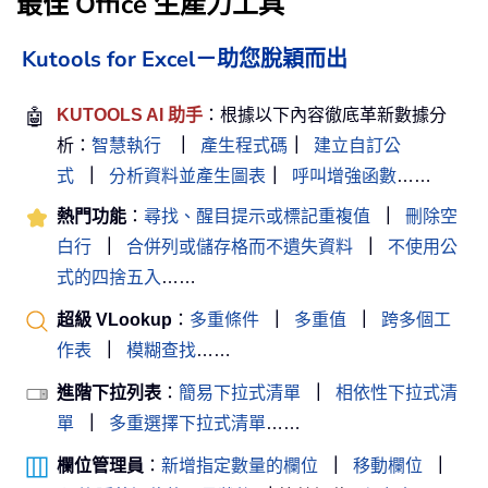
最佳 Office 生產力工具
Kutools for Excel－助您脫穎而出
🤖
KUTOOLS AI 助手
：根據以下內容徹底革新數據分
析：
智慧執行
｜
產生程式碼
｜
建立自訂公
式
｜
分析資料並產生圖表
｜
呼叫增強函數
……
熱門功能
：
尋找、醒目提示或標記重複值
｜
刪除空
白行
｜
合併列或儲存格而不遺失資料
｜
不使用公
式的四捨五入
……
超級 VLookup
：
多重條件
｜
多重值
｜
跨多個工
作表
｜
模糊查找
……
進階下拉列表
：
簡易下拉式清單
｜
相依性下拉式清
單
｜
多重選擇下拉式清單
……
欄位管理員
：
新增指定數量的欄位
｜
移動欄位
｜