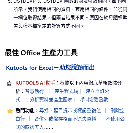
DSTDEVP 與 DSTDEV 函數的語法引數相同。如下圖
所示，我們使用相同的資料、套用相同的條件，並從同
一欄位取得結果，但兩者結果不同。原因在於母體標準
差與樣本標準差的計算方式不同。
最佳 Office 生產力工具
Kutools for Excel－助您脫穎而出
🤖
KUTOOLS AI 助手
：根據以下內容徹底革新數據分
析：
智慧執行
｜
產生程式碼
｜
建立自訂公
式
｜
分析資料並產生圖表
｜
呼叫增強函數
……
熱門功能
：
尋找、醒目提示或標記重複值
｜
刪除空
白行
｜
合併列或儲存格而不遺失資料
｜
不使用公
式的四捨五入
……