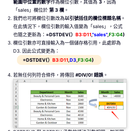
範圍中位置的數字
作為欄位引數，其值為
3
，因為
「sales」欄位於
第 3 欄
。
我們也可將欄位引數改為
以引號括住的欄位標題名稱
。
在此情況下，欄位引數的輸入值變為「sales」，公式
也隨之更新為：
=DSTDEV(）
B3:D11
,
"sales"
,
F3:G4
)
欄位引數亦可直接輸入為一個儲存格引用，此處即為
D3. 因此公式變更為：
=DSTDEV(）
B3:D11
,
D3
,
F3:G4
)
若無任何列符合條件，將傳回
#DIV/0! 錯誤
。