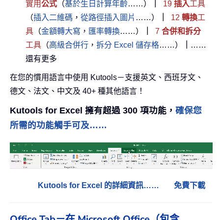
實用
公式
（
基於生日計算年齡
……）
｜
19
插入
工具
（
插入二維碼
，
從路徑插入圖片
……）
｜
12
轉換
工
具
（
金額轉大寫
，
匯率轉換
……）
｜
7
合併和拆分
工具
（
高級合併行
，
拆分 Excel 儲存格
……）
｜
……
還有更多
在您的慣用語言中使用 Kutools－支援英文、西班牙文、
德文、法文、中文及 40+ 種其他語言！
Kutools for Excel 擁有超過 300 項功能，
確保您
所需的功能觸手可及……
Kutools for Excel 的詳細資訊……
免費下載
Office Tab－在 Microsoft Office（包含