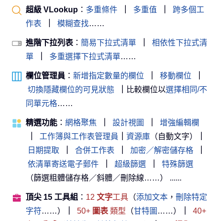
超級 VLookup
：
多重條件
｜
多重值
｜
跨多個工
作表
｜
模糊查找
……
進階下拉列表
：
簡易下拉式清單
｜
相依性下拉式清
單
｜
多重選擇下拉式清單
……
欄位管理員
：
新增指定數量的欄位
｜
移動欄位
｜
切換隱藏欄位的可見狀態
｜
比較欄位以
選擇相同/不
同單元格
……
精選功能
：
網格聚焦
｜
設計視圖
｜
增強編輯欄
｜
工作簿與工作表管理員
｜
資源庫
（自動文字）
｜
日期提取
｜
合併工作表
｜
加密／解密儲存格
｜
依清單寄送電子郵件
｜
超級篩選
｜
特殊篩選
（篩選粗體儲存格／斜體／刪除線……） ......
頂尖 15 工具組
：
12
文字
工具
（
添加文本
，
刪除特定
字符
……）
｜
50+
圖表
類型
（
甘特圖
……）
｜
40+