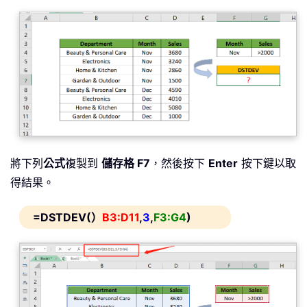
將下列
公式
複製到
儲存格 F7
，然後按下
Enter
按下鍵以取
得結果。
=DSTDEV(）
B3:D11
,
3
,
F3:G4
)